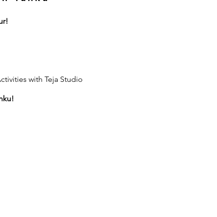
ur!
tivities with Teja Studio
nku!