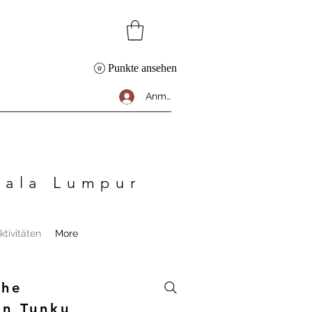
Punkte ansehen
Anmelden
Kuala Lumpur
tivitäten
More
The
an Tunku