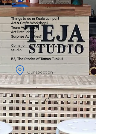
Things to do in Kuala Lumpur!
Art & Crafts Workshop?
Team Activities?
Art Date Ideas?
Surprise Activities?
Come join us! Art & Crafts Activities with Teja
Studio
B5, The Stories of Taman Tunku!
Our Location