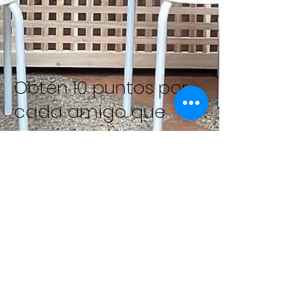
Obtén 10 puntos por
cada amigo que
recomiendes
Obtén beneficios especiales para ti y
tus amigos
Ofrece a tus amigos 10 puntos.
Obtén 10 puntos por cada amigo
que reserve una sesión.
Iniciar sesión para referir