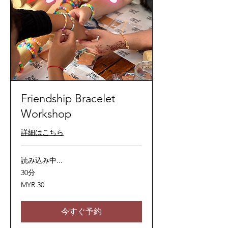
Friendship Bracelet
Workshop
詳細はこちら
読み込み中...
30分
30
MYR 30
マ
レ
ー
シ
今すぐ予約
ア
リ