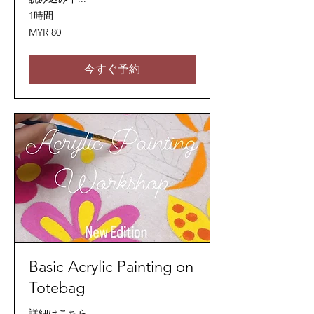
1時間
80
MYR 80
マ
レ
ー
シ
今すぐ予約
ア
リ
ン
ギ
ッ
ト
Basic Acrylic Painting on
Totebag
詳細はこちら