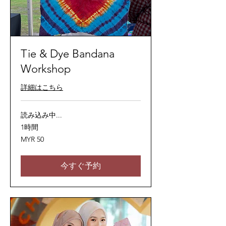
Tie & Dye Bandana
Workshop
詳細はこちら
読み込み中...
1時間
50
MYR 50
マ
レ
ー
シ
今すぐ予約
ア
リ
ン
ギ
ッ
ト