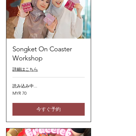
Songket On Coaster
Workshop
詳細はこちら
読み込み中...
70
MYR 70
マ
レ
ー
シ
今すぐ予約
ア
リ
ン
ギ
ッ
ト