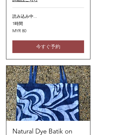
読み込み中...
1時間
80
MYR 80
マ
レ
ー
シ
今すぐ予約
ア
リ
ン
ギ
ッ
ト
Natural Dye Batik on