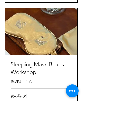
ン
ギ
ッ
ト
Sleeping Mask Beads
Workshop
詳細はこちら
読み込み中...
55
MYR 55
マ
レ
ー
シ
今すぐ予約