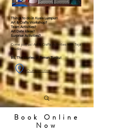
Things to do in Kuala Lumpur!
Art & Crafts Workshop?
Team Activities?
Art Date Ideas?
Surprise Activities?
Come join us! Art & Crafts Activities with Teja
Studio
B5, The Stories of Taman Tunku!
Our Location
Book Online
Now