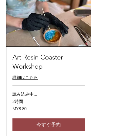
Art Resin Coaster
Workshop
詳細はこちら
読み込み中...
2時間
80
MYR 80
マ
レ
ー
シ
今すぐ予約
ア
リ
ン