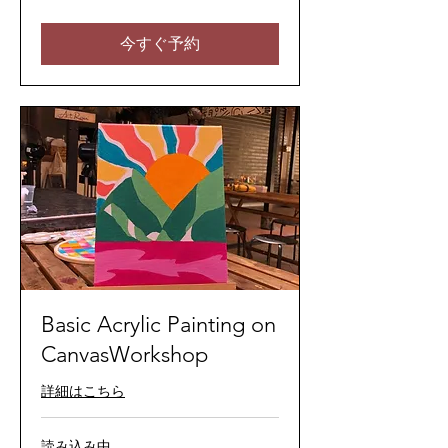
レ
ー
シ
今すぐ予約
ア
リ
ン
ギ
ッ
ト
Basic Acrylic Painting on
CanvasWorkshop
詳細はこちら
読み込み中...