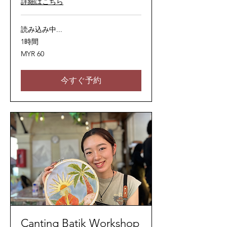
詳細はこちら
読み込み中...
1時間
60
MYR 60
マ
レ
ー
シ
今すぐ予約
ア
リ
ン
ギ
ッ
ト
Canting Batik Workshop