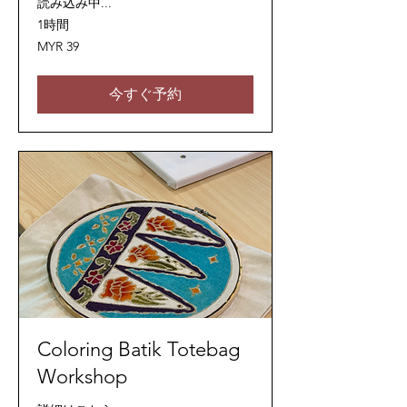
読み込み中...
1時間
39
MYR 39
マ
レ
ー
シ
今すぐ予約
ア
リ
ン
ギ
ッ
ト
Coloring Batik Totebag
Workshop