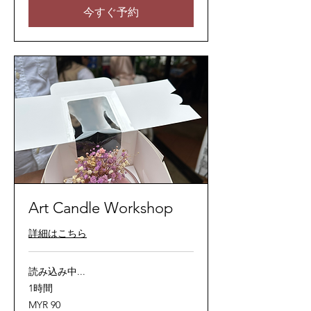
シ
今すぐ予約
ア
リ
ン
ギ
ッ
ト
Art Candle Workshop
詳細はこちら
読み込み中...
1時間
90
MYR 90
マ