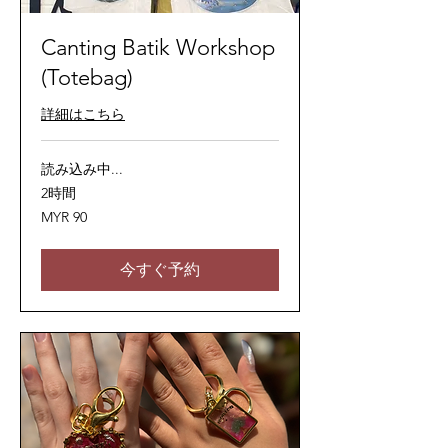
Canting Batik Workshop
(Totebag)
詳細はこちら
読み込み中...
2時間
90
MYR 90
マ
レ
ー
シ
今すぐ予約
ア
リ
ン
ギ
ッ
ト