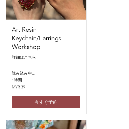
Art Resin
Keychain/Earrings
Workshop
詳細はこちら
読み込み中...
1時間
39
MYR 39
マ
レ
ー
シ
今すぐ予約
ア
リ
ン
ギ
ッ
ト