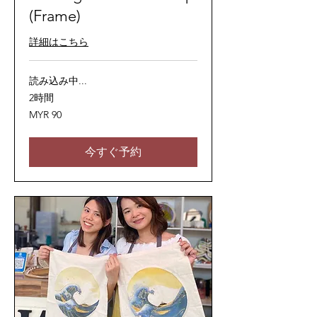
(Frame)
詳細はこちら
読み込み中...
2時間
90
MYR 90
マ
レ
ー
シ
今すぐ予約
ア
リ
ン
ギ
ッ
ト