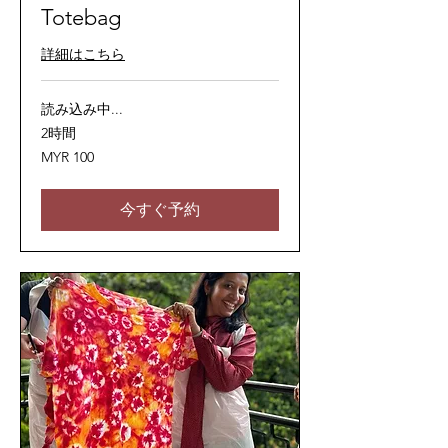
Totebag
詳細はこちら
読み込み中...
2時間
100
MYR 100
マ
レ
ー
シ
今すぐ予約
ア
リ
ン
ギ
ッ
ト