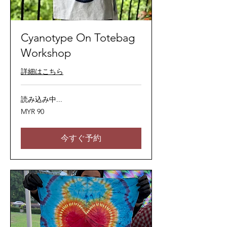
Cyanotype On Totebag
Workshop
詳細はこちら
読み込み中...
90
MYR 90
マ
レ
ー
シ
今すぐ予約
ア
リ
ン
ギ
ッ
ト