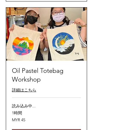
ギ
ッ
ト
Oil Pastel Totebag
Workshop
詳細はこちら
読み込み中...
1時間
45
MYR 45
マ
レ
ー