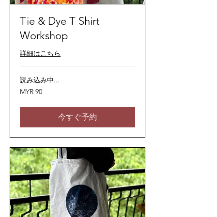
Tie & Dye T Shirt
Workshop
詳細はこちら
読み込み中...
90
MYR 90
マ
レ
ー
シ
今すぐ予約
ア
リ
ン
ギ
ッ
ト