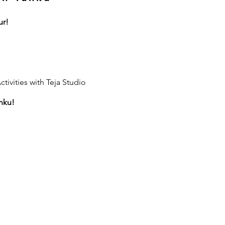
ur!
tivities with Teja Studio
nku!