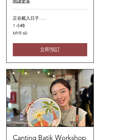
閱讀更多
正在載入日子......
1 小時
60
MYR 60
马
来
西
亚
立即預訂
林
吉
特
Canting Batik Workshop