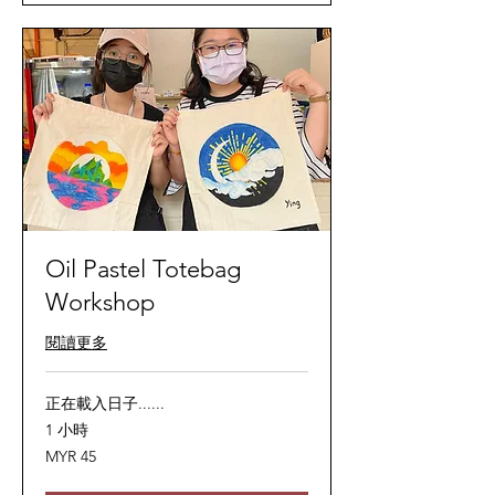
Oil Pastel Totebag
Workshop
閱讀更多
正在載入日子......
1 小時
45
MYR 45
马
来
西