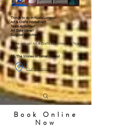
Things to do in Kuala Lumpur!
Art & Crafts Workshop?
Team Activities?
Art Date Ideas?
Surprise Activities?
Come join us! Art & Crafts Activities with Teja
Studio
B5, The Stories of Taman Tunku!
Our Location
Book Online
Now