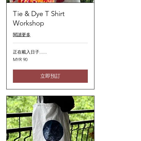
Tie & Dye T Shirt
Workshop
閱讀更多
正在載入日子......
90
MYR 90
马
来
西
亚
立即預訂
林
吉
特