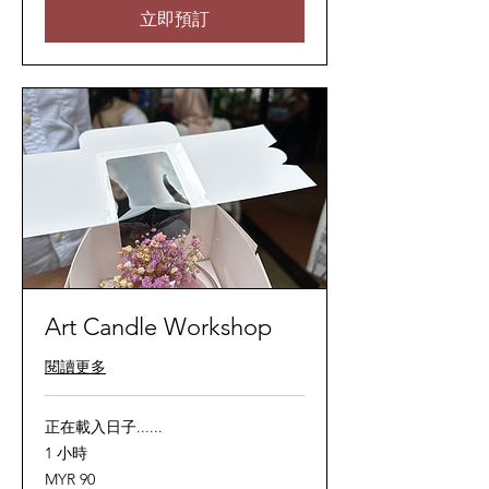
亚
立即預訂
林
吉
特
Art Candle Workshop
閱讀更多
正在載入日子......
1 小時
90
MYR 90
马