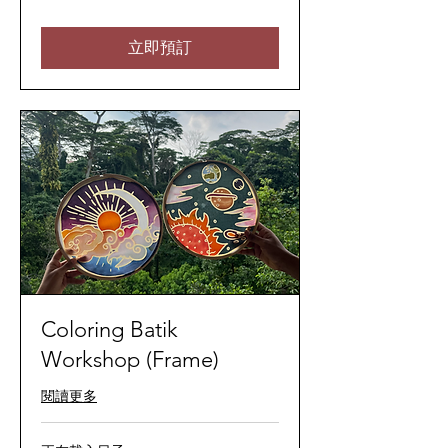
马
来
西
亚
立即預訂
林
吉
特
Coloring Batik
Workshop (Frame)
閱讀更多