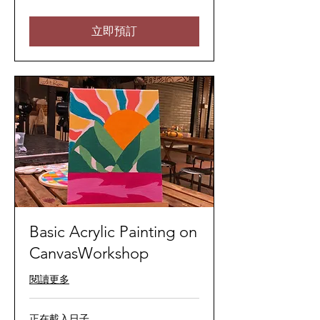
来
西
亚
立即預訂
林
吉
特
Basic Acrylic Painting on
CanvasWorkshop
閱讀更多
正在載入日子......