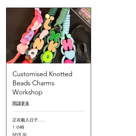
Customised Knotted
Beads Charms
Workshop
閱讀更多
正在載入日子......
1 小時
30
MYR 30