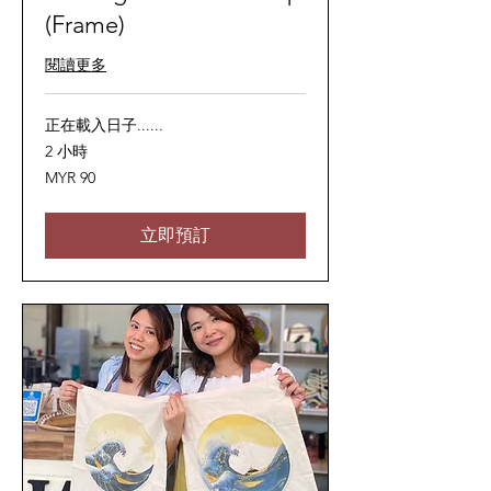
(Frame)
閱讀更多
正在載入日子......
2 小時
90
MYR 90
马
来
西
亚
立即預訂
林
吉
特