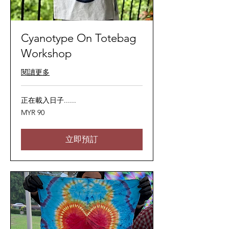
Cyanotype On Totebag
Workshop
閱讀更多
正在載入日子......
90
MYR 90
马
来
西
亚
立即預訂
林
吉
特