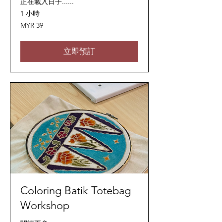
正在載入日子......
1 小時
39
MYR 39
马
来
西
亚
立即預訂
林
吉
特
Coloring Batik Totebag
Workshop