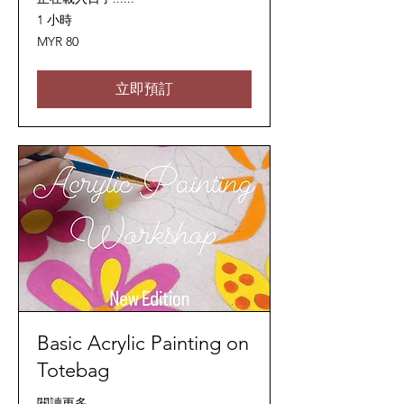
1 小時
80
MYR 80
马
来
西
亚
立即預訂
林
吉
特
Basic Acrylic Painting on
Totebag
閱讀更多