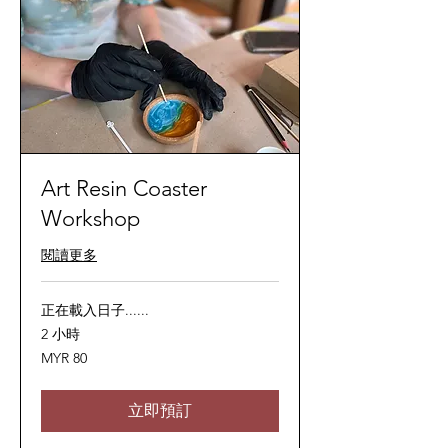
Art Resin Coaster
Workshop
閱讀更多
正在載入日子......
2 小時
80
MYR 80
马
来
西
亚
立即預訂
林
吉
特