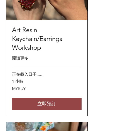
Art Resin
Keychain/Earrings
Workshop
閱讀更多
正在載入日子......
1 小時
39
MYR 39
马
来
西
亚
立即預訂
林
吉
特