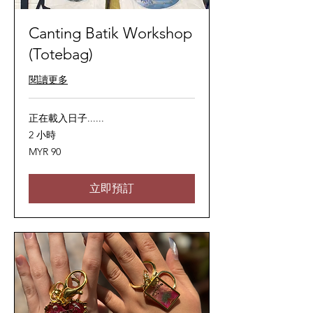
Canting Batik Workshop
(Totebag)
閱讀更多
正在載入日子......
2 小時
90
MYR 90
马
来
西
亚
立即預訂
林
吉
特