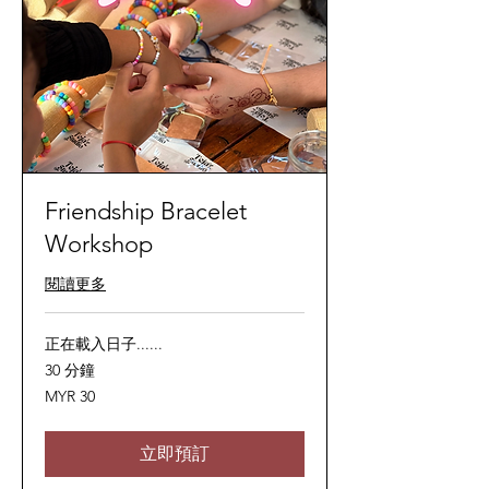
Friendship Bracelet
Workshop
閱讀更多
正在載入日子......
30 分鐘
30
MYR 30
马
来
西
亚
立即預訂
林
吉