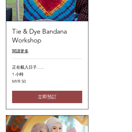
Tie & Dye Bandana
Workshop
閱讀更多
正在載入日子......
1 小時
50
MYR 50
马
来
西
亚
立即預訂
林
吉
特