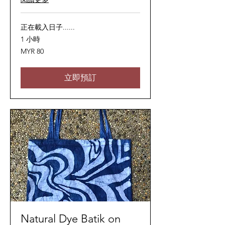
正在載入日子......
1 小時
80
MYR 80
马
来
西
亚
立即預訂
林
吉
特
Natural Dye Batik on