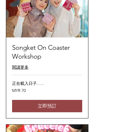
Songket On Coaster
Workshop
閱讀更多
正在載入日子......
70
MYR 70
马
来
西
亚
立即預訂
林
吉
特