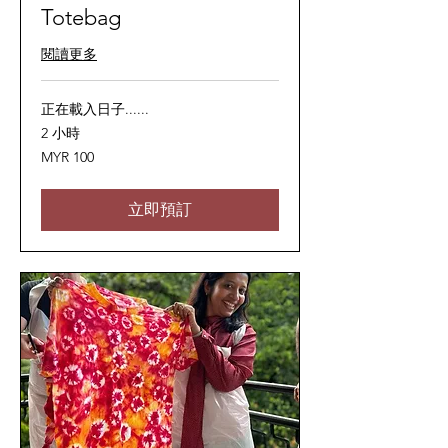
Totebag
閱讀更多
正在載入日子......
2 小時
100
MYR 100
马
来
西
亚
立即預訂
林
吉
特