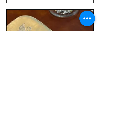
特
Sleeping Mask Beads
Workshop
閱讀更多
正在載入日子......
55
MYR 55
马
来
西
亚
立即預訂